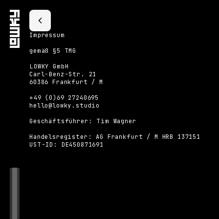
Impressum
gemäß §5 TMG
LOWKY GmbH
Carl-Benz-Str. 21
60386 Frankfurt / M
+49 (0)69 27240695
hello@lowky.studio
Geschäftsführer: Tim Wagner
Handelsregister: AG Frankfurt / M HRB 137151
UST-ID: DE450871691